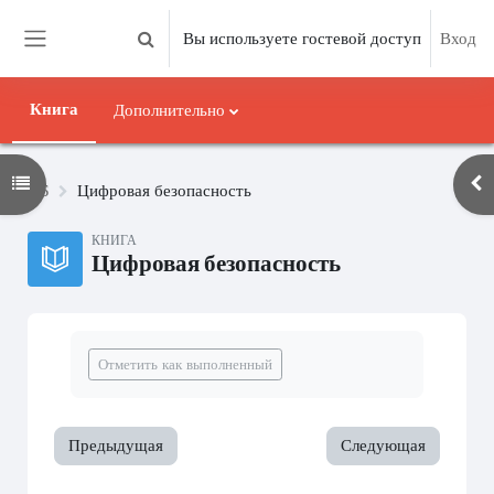
Перейти к основному содержанию
Вы используете гостевой доступ
Вход
Изменить данные поисковой строки
Боковая панель
Книга
Дополнительно
Открыть оглавление курса
Отк
ЦБ
Цифровая безопасность
КНИГА
Цифровая безопасность
Требуемые условия завершения
Отметить как выполненный
Предыдущая
Следующая