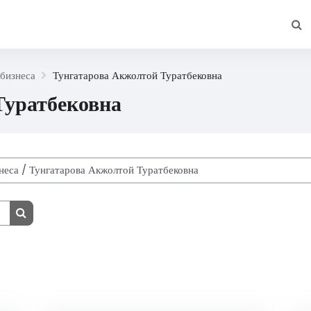
Изме
бизнеса
Тунгатарова Акжолтой Туратбековна
Туратбековна
Поиск курса