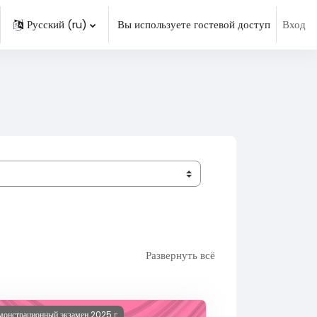
Русский ‎(ru)‎
Вы используете гостевой доступ
Вход
нить данные поисковой строки
Развернуть всё
ображение курса ДЭ 2025 Тр-46
монстрационный экзамен 2025 г.