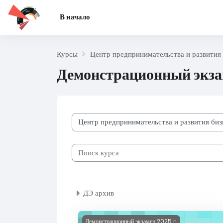
Перейти к основному содержанию
В начало
Курсы
Центр предпринимательства и развития 
Демонстрационный экза
Категории курсов
Поиск курса
ДЭ архив
Изображение курса ДЭ 2025 ТР-44
Демонстрационный экзамен 2025 г.