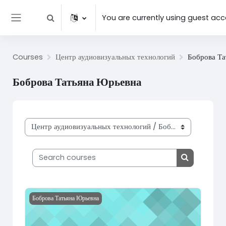
Skip to main content
You are currently using guest ac
Toggle search input
Side panel
Courses
Центр аудиовизуальных технологий
Боброва Т
Боброва Татьяна Юрьевна
Course categories
Search courses
Search cou
Course image Индивидуальный проект МЗМ_11
Боброва Татьяна Юрьевна