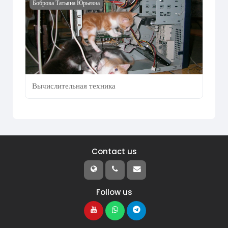
Course image Вычислительная техника
Боброва Татьяна Юрьевна
Вычислительная техника
Contact us
Follow us