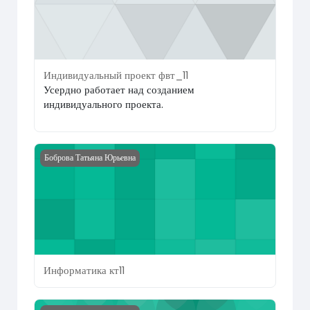
Индивидуальный проект фвт_11
Усердно работает над созданием
индивидуального проекта.
Course image Информатика кт11
Боброва Татьяна Юрьевна
Информатика кт11