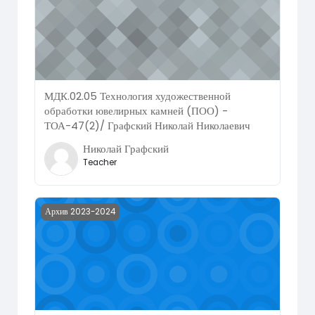
МДК.02.05 Технология художественной
обработки ювелирных камней (ПОО) -
ТОА-47(2)/ Графский Николай Николаевич
Николай Графский
Teacher
Course image МДК.03.01 Основы управления работами на
Архив 2023-2024