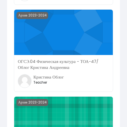
Course image ОГСЭ.04 Физическая культура - ТОА-47/
Архив 2023-2024
ОГСЭ.04 Физическая культура - ТОА-47/
Облог Кристина Андреевна
Кристина Облог
Teacher
Course image МДК.02.01 Компьютерные технологии в об
Архив 2023-2024