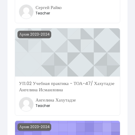
Сергей Райко
Teacher
Course image УП.02 Учебная практика - ТОА-47/ Хахут
Архив 2023-2024
УП.02 Учебная практика - ТОА-47/ Хахутадзе
Ангелина Исмаиловна
Ангелина Хахутадзе
Teacher
Course image УП.03 Учебная практика - ТОА-47/ Хаху
Архив 2023-2024