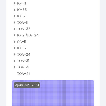
Ю-41
Ю-33
Ю-12
ТОА-11
ТОА-32
Ю-21/Юв-24
ОА-11
Ю-32
ТОА-24
ТОА-31
ТОА-46
ТОА-47
Course image Инженерная графика_АТ-21
Архив 2023-2024