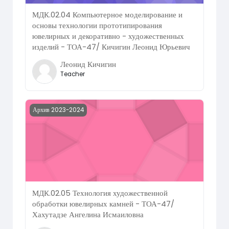
МДК.02.04 Компьютерное моделирование и
основы технологии прототипирования
ювелирных и декоративно - художественных
изделий - ТОА-47/ Кичигин Леонид Юрьевич
Леонид Кичигин
Teacher
Course image МДК.02.05 Технология художественной об
Архив 2023-2024
МДК.02.05 Технология художественной
обработки ювелирных камней - ТОА-47/
Хахутадзе Ангелина Исмаиловна