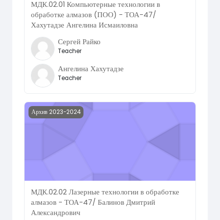
МДК.02.01 Компьютерные технологии в
обработке алмазов (ПОО) - ТОА-47/
Хахутадзе Ангелина Исмаиловна
Сергей Райко
Teacher
Ангелина Хахутадзе
Teacher
Course image МДК.02.02 Лазерные технологии в обрабо
Архив 2023-2024
МДК.02.02 Лазерные технологии в обработке
алмазов - ТОА-47/ Балинов Дмитрий
Александрович