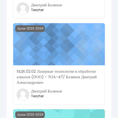
Дмитрий Балинов
Teacher
Course image МДК.02.02 Лазерные технологии в обрабо
Архив 2023-2024
МДК.02.02 Лазерные технологии в обработке
алмазов (ПОО) - ТОА-47/ Балинов Дмитрий
Александрович
Дмитрий Балинов
Teacher
Course image МДК.02.03 Основы технологии обработки 
Архив 2023-2024