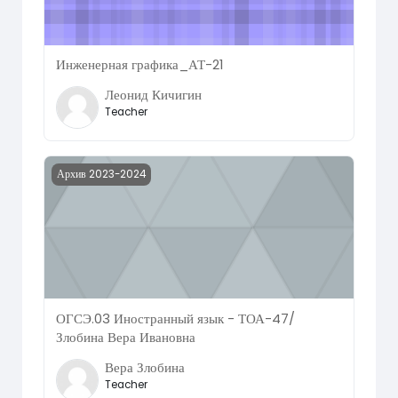
Инженерная графика_АТ-21
Леонид Кичигин
Teacher
Course image ОГСЭ.03 Иностранный язык - ТОА-47/ Зл
Архив 2023-2024
ОГСЭ.03 Иностранный язык - ТОА-47/
Злобина Вера Ивановна
Вера Злобина
Teacher