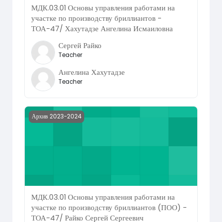
МДК.03.01 Основы управления работами на
участке по производству бриллиантов -
ТОА-47/ Хахутадзе Ангелина Исмаиловна
Сергей Райко
Teacher
Ангелина Хахутадзе
Teacher
Course image МДК.03.01 Основы управления работами на
Архив 2023-2024
МДК.03.01 Основы управления работами на
участке по производству бриллиантов (ПОО) -
ТОА-47/ Райко Сергей Сергеевич