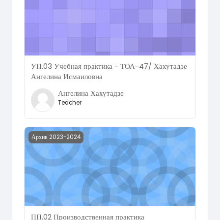
УП.03 Учебная практика - ТОА-47/ Хахутадзе
Ангелина Исмаиловна
Ангелина Хахутадзе
Teacher
Course image ПП.02 Производственная практика (предд
Архив 2023-2024
ПП.02 Производственная практика