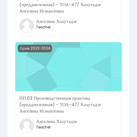
(преддипломная) - ТОА-47/ Хахутадзе
Ангелина Исмаиловна
Ангелина Хахутадзе
Teacher
Course image ПП.03 Производственная практика (предд
Архив 2023-2024
ПП.03 Производственная практика
(преддипломная) - ТОА-47/ Хахутадзе
Ангелина Исмаиловна
Ангелина Хахутадзе
Teacher