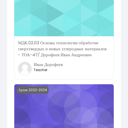
МДК.02.03 Основы технологии обработки
сверхтвердых и новых углеродных материалов
- ТОА-47/ Дорофеев Иван Андреевич
Иван Дорофеев
Teacher
Course image МДК.02.04 Компьютерное моделирование и
Архив 2023-2024