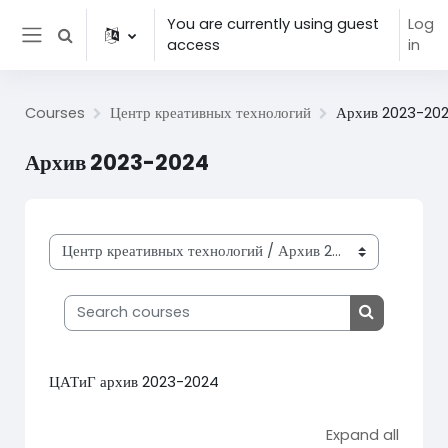
Skip to main content
You are currently using guest
Log
Toggle search input
access
in
Side panel
Courses
Центр креативных технологий
Архив 2023-20
Архив 2023-2024
Course categories
Search courses
Search cou
ЦАТиГ архив 2023-2024
Expand all