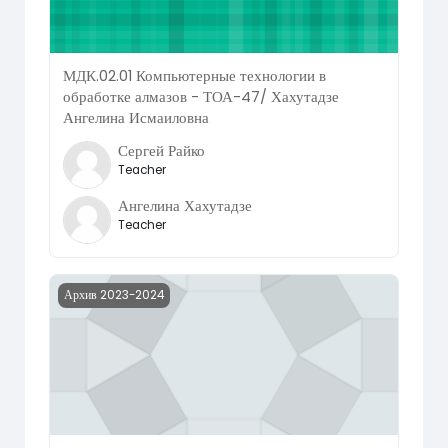
МДК.02.01 Компьютерные технологии в
обработке алмазов - ТОА-47/ Хахутадзе
Ангелина Исмаиловна
Сергей Райко
Teacher
Ангелина Хахутадзе
Teacher
Course image МДК.02.01 Компьютерные технологии в об
Архив 2023-2024