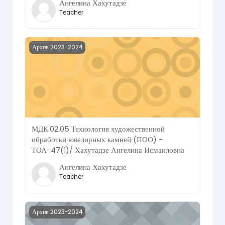
Ангелина Хахутадзе
Teacher
Course image МДК.02.05 Технология художественной об
Архив 2023-2024
МДК.02.05 Технология художественной
обработки ювелирных камней (ПОО) -
ТОА-47(1)/ Хахутадзе Ангелина Исмаиловна
Ангелина Хахутадзе
Teacher
Course image МДК.02.05 Технология художественной об
Архив 2023-2024