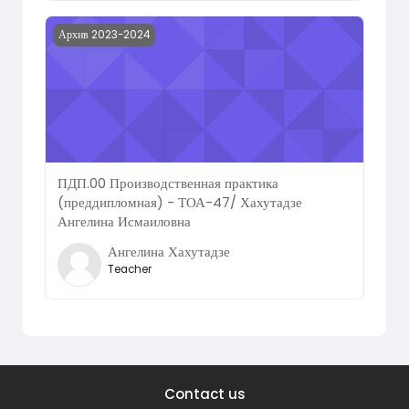
Course image ПДП.00 Производственная практика (пред
Архив 2023-2024
ПДП.00 Производственная практика
(преддипломная) - ТОА-47/ Хахутадзе
Ангелина Исмаиловна
Ангелина Хахутадзе
Teacher
Contact us